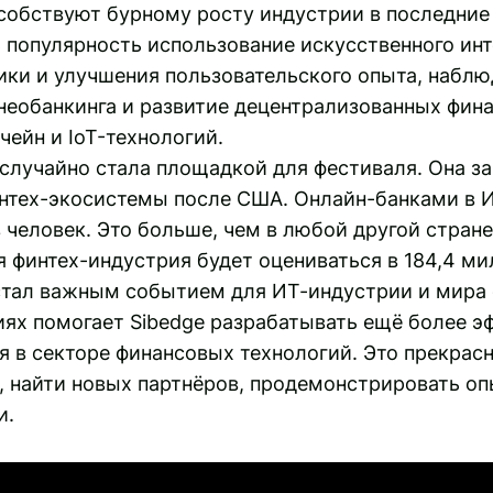
особствуют бурному росту индустрии в последние
 популярность использование искусственного инт
ики и улучшения пользовательского опыта, наблю
необанкинга и развитие децентрализованных фина
ейн и IoT-технологий.
 случайно стала площадкой для фестиваля. Она з
интех-экосистемы после США. Онлайн-банками в 
человек. Это больше, чем в любой другой стране
я финтех-индустрия будет оцениваться в 184,4 м
ia стал важным событием для ИТ-индустрии и мира 
ях помогает Sibedge разрабатывать ещё более э
 в секторе финансовых технологий. Это прекрас
 найти новых партнёров, продемонстрировать опы
и.